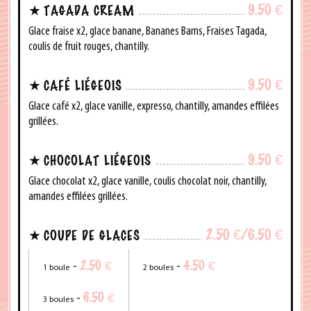
9.50
€
TAGADA CREAM
Glace fraise x2, glace banane, Bananes Bams, Fraises Tagada,
coulis de fruit rouges, chantilly.
9.50
€
CAFÉ LIÉGEOIS
Glace café x2, glace vanille, expresso, chantilly, amandes effilées
grillées.
9.50
€
CHOCOLAT LIÉGEOIS
Glace chocolat x2, glace vanille, coulis chocolat noir, chantilly,
amandes effilées grillées.
2.50
€
/6.50
€
COUPE DE GLACES
2.50
€
4.50
€
-
-
1 boule
2 boules
6.50
€
-
3 boules