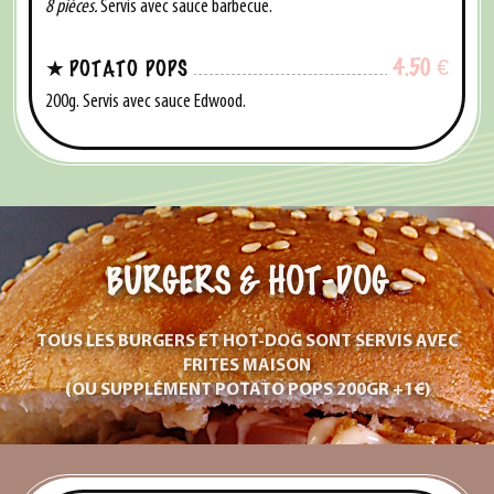
8 pièces.
Servis avec sauce barbecue.
4.50
€
POTATO POPS
200g. Servis avec sauce Edwood.
BURGERS & HOT-DOG
TOUS LES BURGERS ET HOT-DOG SONT SERVIS AVEC
FRITES MAISON
(OU SUPPLÉMENT POTATO POPS 200GR +1€)