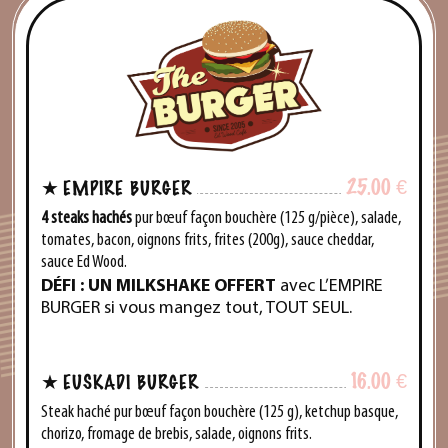
25.00
€
EMPIRE BURGER
4 steaks hachés
pur bœuf façon bouchère (125 g/pièce), salade,
tomates, bacon, oignons frits, frites (200g), sauce cheddar,
sauce Ed Wood.
DÉFI
: UN
MILKSHAKE OFFERT
avec L’EMPIRE
BURGER
si vous mangez tout,
TOUT SEUL
.
16.00
€
EUSKADI BURGER
Steak haché pur bœuf façon bouchère (125 g), ketchup basque,
chorizo, fromage de brebis, salade, oignons frits.