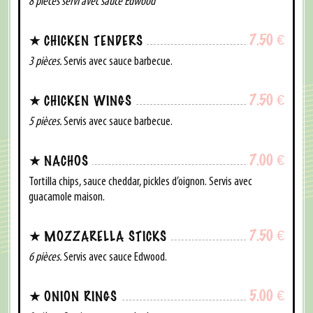
8 pièces servi avec sauce Edwood
7.50
€
CHICKEN TENDERS
3 pièces.
Servis avec sauce barbecue.
7.50
€
CHICKEN WINGS
5 pièces.
Servis avec sauce barbecue.
7.00
€
NACHOS
Tortilla chips, sauce cheddar, pickles d’oignon. Servis avec
guacamole maison.
7.50
€
MOZZARELLA STICKS
6 pièces.
Servis avec sauce Edwood.
5.00
€
ONION RINGS