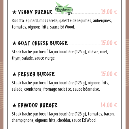
13.00
€
VEGGY BURGER
Ricotta-épinard, mozzarella, galette de legumes, aubergines,
tomates, oignons frits, sauce Ed Wood.
15.00
€
GOAT CHEESE BURGER
Steak haché pur bœuf façon bouchère (125 g), chèvre, miel,
thym, salade, sauce vierge.
15.00
€
FRENCH BURGER
Steak haché pur bœuf façon bouchère (125 g), oignons frits,
salade, cornichons, fromage raclette, sauce béarnaise.
14.00
€
EDWOOD BURGER
Steak haché pur bœuf façon bouchère (125 g), tomates, bacon,
champignons, oignons frits, cheddar, sauce Ed Wood.