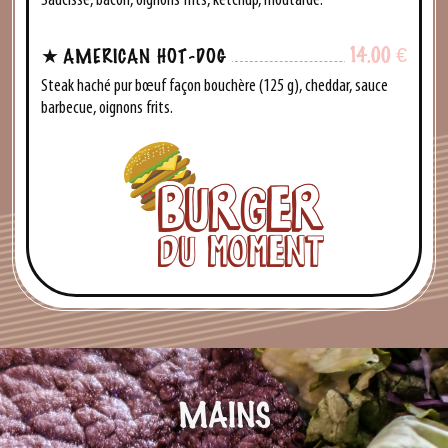
Saucisse, bacon, oignons frits, ketchup, moutarde.
14.00
€
AMERICAN HOT-DOG
Steak haché pur bœuf façon bouchère (125 g), cheddar, sauce
barbecue, oignons frits.
MAINS