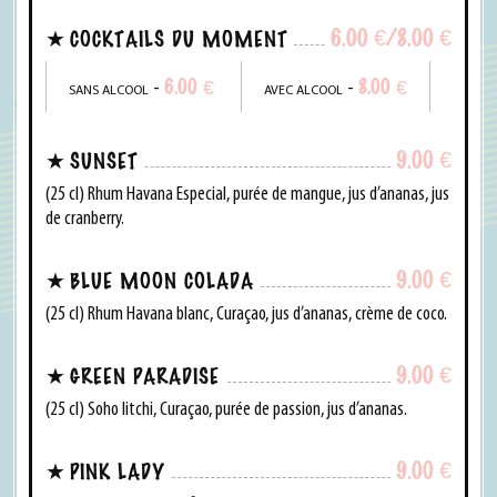
6.00
€
/8.00
€
COCKTAILS DU MOMENT
6.00
€
8.00
€
-
-
SANS ALCOOL
AVEC ALCOOL
9.00
€
SUNSET
(25 cl) Rhum Havana Especial, purée de mangue, jus d’ananas, jus
de cranberry.
9.00
€
BLUE MOON COLADA
(25 cl) Rhum Havana blanc, Curaçao, jus d’ananas, crème de coco.
9.00
€
GREEN PARADISE
(25 cl) Soho litchi, Curaçao, purée de passion, jus d’ananas.
9.00
€
PINK LADY