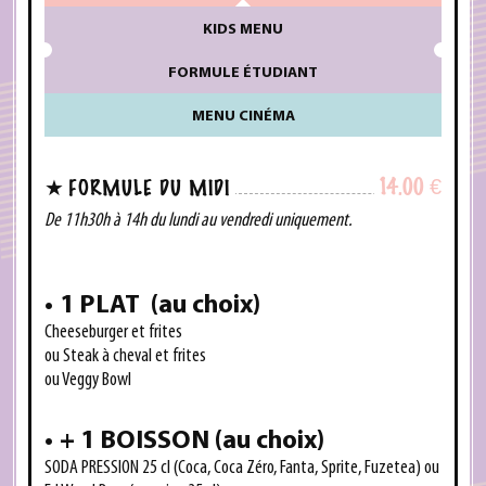
KIDS MENU
FORMULE ÉTUDIANT
MENU CINÉMA
14.00
€
FORMULE DU MIDI
De 11h30h à 14h du lundi au vendredi uniquement.
1 PLAT
(
au choix)
Cheeseburger et frites
ou Steak à cheval et frites
ou
Veggy Bowl
+ 1 BOISSON
(
au choix)
SODA PRESSION 25 cl (Coca, Coca Zéro, Fanta, Sprite, Fuzetea)
ou