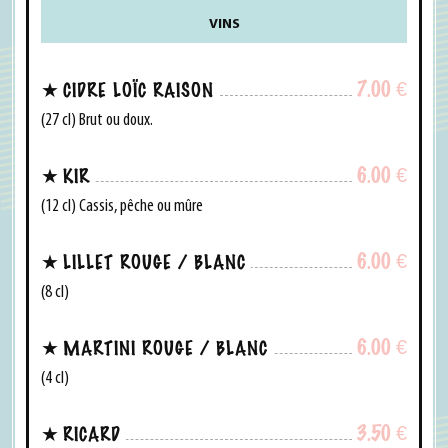
VINS
7.00
€
CIDRE LOÏC RAISON
(27 cl) Brut ou doux.
6.00
€
KIR
(12 cl) Cassis, pêche ou mûre
6.00
€
LILLET ROUGE / BLANC
(8 cl)
6.00
€
MARTINI ROUGE / BLANC
(4 cl)
3.50
€
RICARD