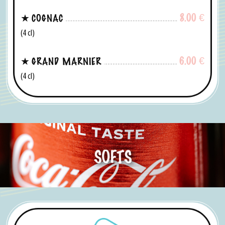
8.00
€
COGNAC
(4 cl)
6.00
€
GRAND MARNIER
(4 cl)
SOFTS