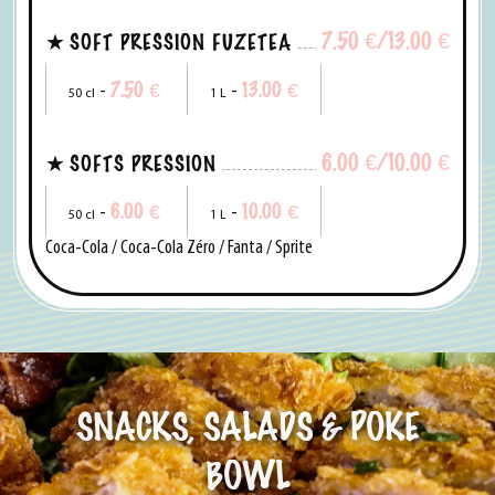
7.50
€
/13.00
€
SOFT PRESSION FUZETEA
7.50
€
13.00
€
-
-
50 cl
1 L
6.00
€
/10.00
€
SOFTS PRESSION
6.00
€
10.00
€
-
-
50 cl
1 L
Coca-Cola / Coca-Cola Zéro / Fanta / Sprite
SNACKS, SALADS & POKE
BOWL