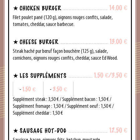
14.00
€
CHICKEN BURGER
Filet poulet pané (120 g), oignons rouges confits, salade,
tomates, cheddar, sauce barbecue.
13.00
€
CHEESE BURGER
Steak haché pur bœuf façon bouchère (125 g), salade,
cornichons, oignons rouges confits, cheddar, sauce Ed Wood.
1.50
€
/3.50
€
LES SUPPLÉMENTS
1.50
€
3.50
€
-
-
Supplément
steak
: 3,50 € / Supplément
bacon
: 1,50 € /
Supplément
fromage
: 1,50 € / Supplément
oeuf
: 1,50 € /
Supplément cheddar
: 1,50 €
12.50
€
SAUSAGE HOT-DOG