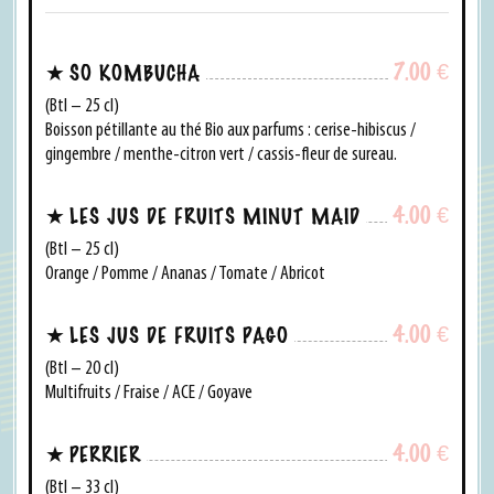
7.00
€
SO KOMBUCHA
(Btl – 25 cl)
Boisson pétillante au thé Bio aux parfums : cerise-hibiscus /
gingembre / menthe-citron vert / cassis-fleur de sureau.
4.00
€
LES JUS DE FRUITS MINUT MAID
(Btl – 25 cl)
Orange / Pomme / Ananas / Tomate / Abricot
4.00
€
LES JUS DE FRUITS PAGO
(Btl – 20 cl)
Multifruits / Fraise / ACE / Goyave
4.00
€
PERRIER
(Btl – 33 cl)