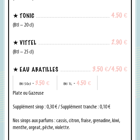
4.50
€
TONIC
(Btl – 20 cl)
2.90
€
VITTEL
(Btl – 25 cl)
3.50
€
/4.50
€
EAU ABATILLES
3.50
€
4.50
€
-
-
Btl 50cl
Btl 1L
Plate ou Gazeuse
Supplément sirop : 0,30 € / Supplément tranche : 0,10 €
Nos sirops aux parfums : cassis, citron, fraise, grenadine, kiwi,
menthe, orgeat, pêche, violette.