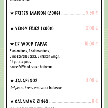
3.50
€
FRITES MAISON (200G)
5.00
€
VEGGY FRIES (200G)
16.00
€
ED WOOD TAPAS
5 onion rings, 5 calamar rings,
3 mozzarella sticks, 3 chicken wings,
12 potato pops ,
sauce Ed Wood, sauce barbecue.
8.00
€
JALAPENOS
3/4 pièces.
Servis avec sauce barbecue
6
€
CALAMAR RINGS