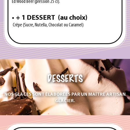
Ed Wood Beer (pression 25 cl).
+
1 DESSERT
(
au choix)
Crêpe (Sucre, Nutella, Chocolat ou Caramel)
DESSERTS
NOS GLACES SONT ÉLABORÉES PAR UN MAÎTRE ARTISAN
GLACIER.