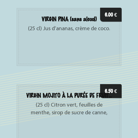
6.00
€
VIRGIN PINA (sans alcool)
(25 cl) Jus d’ananas, crème de coco.
6.50
€
VIRGIN MOJITO À LA PURÉE DE FRUITS (sans alcool)
(25 cl) Citron vert, feuilles de
menthe, sirop de sucre de canne,
purée de fruits, eau gazeuse.
Parfums : fraise, framboise, passion,
pomme, mangue.