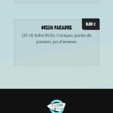
9.00
€
GREEN PARADISE
(25 cl) Soho litchi, Curaçao, purée de
passion, jus d’ananas.