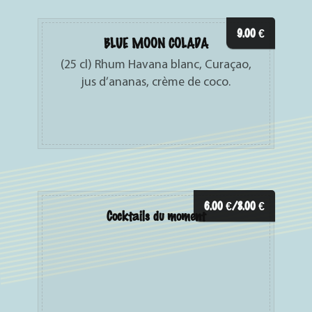
9.00
€
BLUE MOON COLADA
(25 cl) Rhum Havana blanc, Curaçao,
jus d’ananas, crème de coco.
6.00
€
/8.00
€
Cocktails du moment